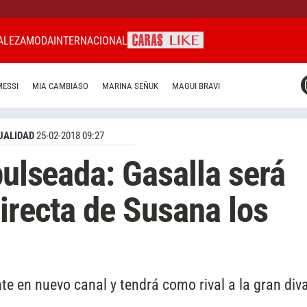
ALEZA
MODA
INTERNACIONAL
CARAS MIAMI
MESSI
MIA CAMBIASO
MARINA SEÑUK
MAGUI BRAVI
CARAS BRASIL
CARAS URUGUAY
UALIDAD
25-02-2018 09:27
pulseada: Gasalla será
irecta de Susana los
te en nuevo canal y tendrá como rival a la gran div