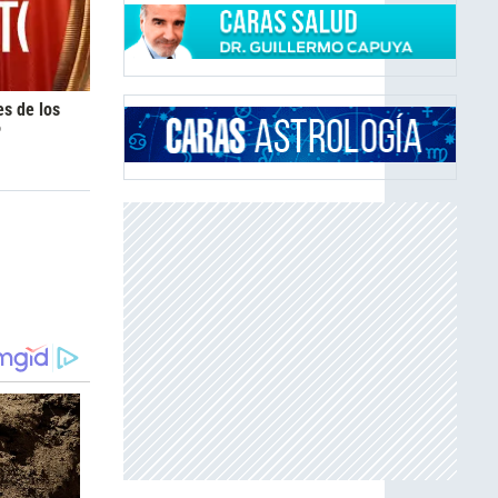
es de los
6