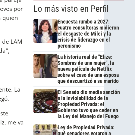
Lo más visto en Perfil
ueves por
n quien
Encuesta rumbo a 2027:
cuatro consultoras midieron
el desgaste de Milei y la
crisis de liderazgo en el
e de LAM
peronismo
da",
La historia real de "Elize:
Sombras de una mujer", la
nueva película de Netflix
sobre el caso de una esposa
que descuartizó a su marido
ente. La
El Senado dio media sanción
egó.
a la Inviolabilidad de la
Propiedad Privada: el
Gobierno tuvo que ceder en
iste
la Ley del Manejo del Fuego
iz, me va
Ley de Propiedad Privada:
qué senadores votaron a