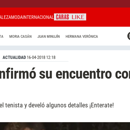
ALEZA
MODA
INTERNACIONAL
CARAS MIAMI
TA
MORIA CASÁN
JUAN MINUJÍN
HERMANA VERÓNICA
CARAS BRASIL
CARAS URUGUAY
ACTUALIDAD
16-04-2018 12:18
nfirmó su encuentro co
l tenista y develó algunos detalles ¡Enterate!