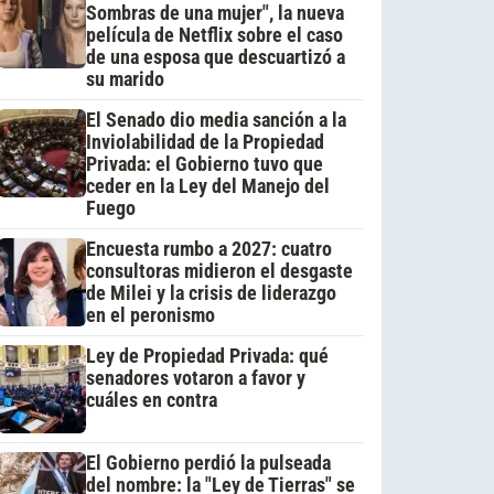
Sombras de una mujer", la nueva
película de Netflix sobre el caso
de una esposa que descuartizó a
su marido
El Senado dio media sanción a la
Inviolabilidad de la Propiedad
Privada: el Gobierno tuvo que
ceder en la Ley del Manejo del
Fuego
Encuesta rumbo a 2027: cuatro
consultoras midieron el desgaste
de Milei y la crisis de liderazgo
en el peronismo
Ley de Propiedad Privada: qué
senadores votaron a favor y
cuáles en contra
El Gobierno perdió la pulseada
del nombre: la "Ley de Tierras" se