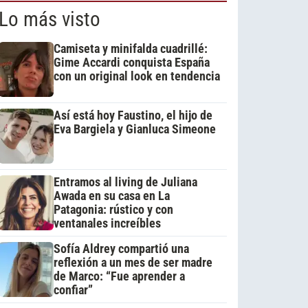
Lo más visto
Camiseta y minifalda cuadrillé:
Gime Accardi conquista España
con un original look en tendencia
Así está hoy Faustino, el hijo de
Eva Bargiela y Gianluca Simeone
Entramos al living de Juliana
Awada en su casa en La
Patagonia: rústico y con
ventanales increíbles
Sofía Aldrey compartió una
reflexión a un mes de ser madre
de Marco: “Fue aprender a
confiar”