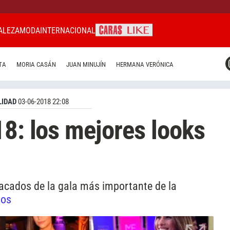
ALEZA
MODA
INTERNACIONAL
CARAS MIAMI
TA
MORIA CASÁN
JUAN MINUJÍN
HERMANA VERÓNICA
CARAS BRASIL
CARAS URUGUAY
IDAD
03-06-2018 22:08
18: los mejores looks
tacados de la gala más importante de la
tos