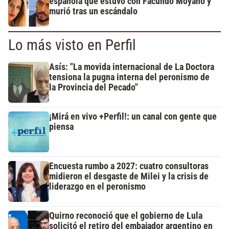
española que estuvo con Facundo Moyano y
murió tras un escándalo
Lo más visto en Perfil
Asís: "La movida internacional de La Doctora
tensiona la pugna interna del peronismo de
la Provincia del Pecado"
¡Mirá en vivo +Perfil!: un canal con gente que
piensa
Encuesta rumbo a 2027: cuatro consultoras
midieron el desgaste de Milei y la crisis de
liderazgo en el peronismo
Quirno reconoció que el gobierno de Lula
solicitó el retiro del embajador argentino en