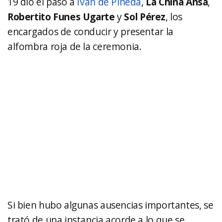
19 dio el paso a
Iván de Pineda
,
La China Ansa
,
Robertito Funes Ugarte
y
Sol Pérez
, los
encargados de conducir y presentar la
alfombra roja de la ceremonia.
Si bien hubo algunas ausencias importantes, se
trató de una instancia acorde a lo que se