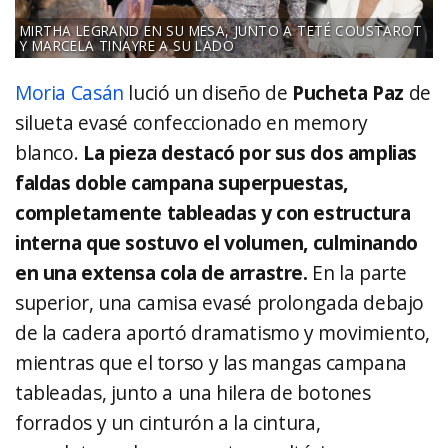
MIRTHA LEGRAND EN SU MESA, JUNTO A TETÉ COUSTAROT
Y MARCELA TINAYRE A SU LADO
Moria Casán
lució un diseño de
Pucheta Paz
de
silueta evasé confeccionado en memory
blanco.
La pieza destacó por sus dos amplias
faldas doble campana superpuestas,
completamente tableadas y con estructura
interna que sostuvo el volumen, culminando
en una extensa cola de arrastre.
En la parte
superior, una camisa evasé prolongada debajo
de la cadera aportó dramatismo y movimiento,
mientras que el torso y las mangas campana
tableadas, junto a una hilera de botones
forrados y un cinturón a la cintura,