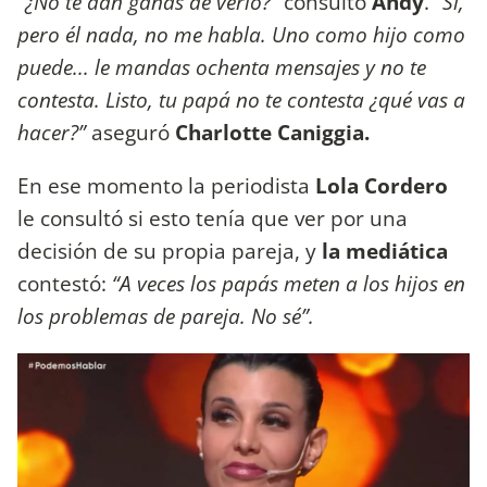
“¿No te dan ganas de verlo?”
consultó
Andy
.
“Sí,
pero él nada, no me habla. Uno como hijo como
puede... le mandas ochenta mensajes y no te
contesta. Listo, tu papá no te contesta ¿qué vas a
hacer?”
aseguró
Charlotte Caniggia.
En ese momento la periodista
Lola Cordero
le consultó si esto tenía que ver por una
decisión de su propia pareja, y
la mediática
contestó:
“A veces los papás meten a los hijos en
los problemas de pareja. No sé”.