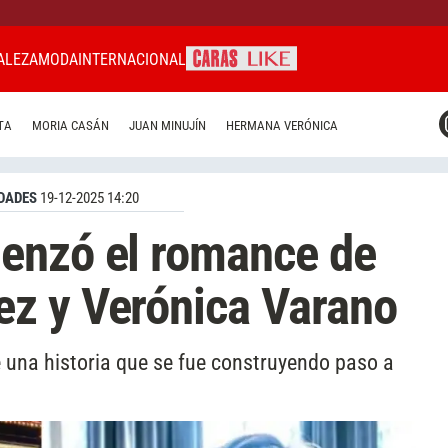
ALEZA
MODA
INTERNACIONAL
CARAS MIAMI
TA
MORIA CASÁN
JUAN MINUJÍN
HERMANA VERÓNICA
CARAS BRASIL
CARAS URUGUAY
DADES
19-12-2025 14:20
enzó el romance de
z y Verónica Varano
e una historia que se fue construyendo paso a