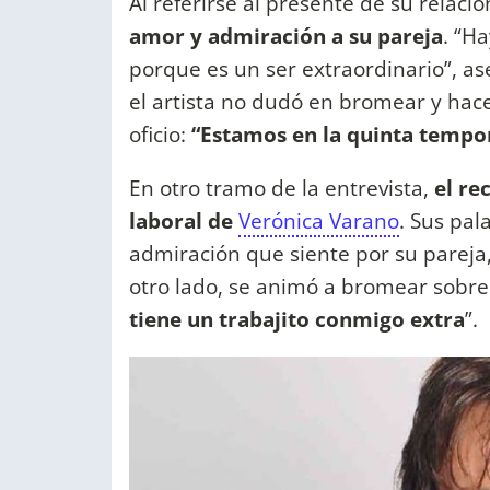
Al referirse al presente de su relac
amor y admiración a su pareja
. “H
porque es un ser extraordinario”, as
el artista no dudó en bromear y hac
oficio:
“Estamos en la quinta tempo
En otro tramo de la entrevista,
el re
laboral de
Verónica Varano
. Sus pal
admiración que siente por su pareja
otro lado, se animó a bromear sobre 
tiene un trabajito conmigo extra
”.