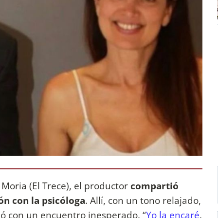
Moria (El Trece), el productor
compartió
ón con la psicóloga
. Allí, con un tono relajado,
ió con un encuentro inesperado. “
Yo la encaré
.