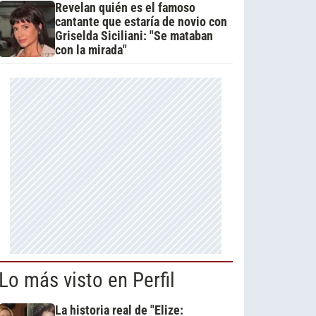
Revelan quién es el famoso
cantante que estaría de novio con
Griselda Siciliani: "Se mataban
con la mirada"
Lo más visto en Perfil
La historia real de "Elize: