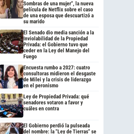
Sombras de una mujer", la nueva
película de Netflix sobre el caso
de una esposa que descuartizó a
su marido
El Senado dio media sanción a la
Inviolabilidad de la Propiedad
Privada: el Gobierno tuvo que
ceder en la Ley del Manejo del
Fuego
Encuesta rumbo a 2027: cuatro
consultoras midieron el desgaste
de Milei y la crisis de liderazgo
en el peronismo
Ley de Propiedad Privada: qué
senadores votaron a favor y
cuáles en contra
El Gobierno perdió la pulseada
del nombre: la "Ley de Tierras" se