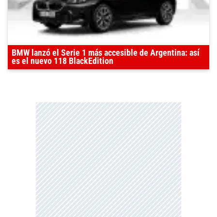
BMW lanzó el Serie 1 más accesible de Argentina: así
es el nuevo 118 BlackEdition