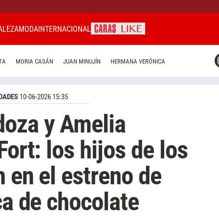
ALEZA
MODA
INTERNACIONAL
CARAS MIAMI
TA
MORIA CASÁN
JUAN MINUJÍN
HERMANA VERÓNICA
CARAS BRASIL
CARAS URUGUAY
DADES
10-06-2026 15:35
doza y Amelia
ort: los hijos de los
n en el estreno de
ca de chocolate