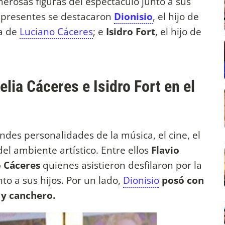
erosas figuras del espectáculo junto a sus
on presentes se destacaron
Dionisio
, el hijo de
ja de
Luciano Cáceres
; e
Isidro Fort
, el hijo de
lia Cáceres e Isidro Fort en el
ndes personalidades de la música, el cine, el
del ambiente artístico. Entre ellos
Flavio
 Cáceres
quienes asistieron desfilaron por la
to a sus hijos. Por un lado,
Dionisio
posó con
 y canchero.