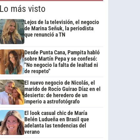
Lo más visto
Lejos de la televisión, el negocio
de Marina Señuk, la periodista
que renunció a TN
Desde Punta Cana, Pampita habló
sobre Martín Pepa y se confesó:
"No negocio la falta de lealtad ni
de respeto"
El nuevo negocio de Nicolás, el
marido de Rocío Guirao Díaz en el
desierto: de heredero de un
imperio a astrofotógrafo
El look casual chic de María
Belén Ludueña en Brasil que
adelanta las tendencias del
verano