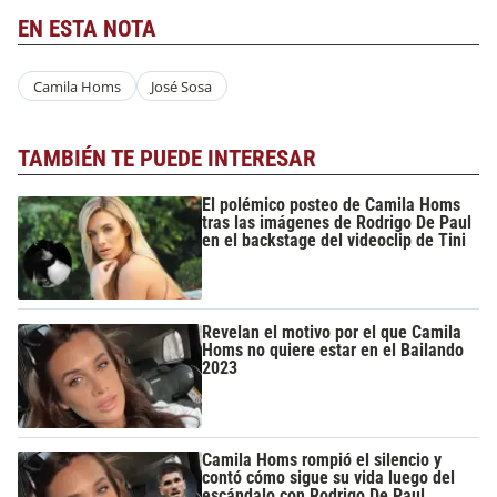
EN ESTA NOTA
Camila Homs
José Sosa
TAMBIÉN TE PUEDE INTERESAR
El polémico posteo de Camila Homs
tras las imágenes de Rodrigo De Paul
en el backstage del videoclip de Tini
Revelan el motivo por el que Camila
Homs no quiere estar en el Bailando
2023
Camila Homs rompió el silencio y
contó cómo sigue su vida luego del
escándalo con Rodrigo De Paul