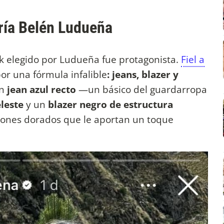
aría Belén Ludueña
ok elegido por Ludueña fue protagonista.
Fiel a
por una fórmula infalible
: jeans, blazer y
un
jean azul recto
—un básico del guardarropa
leste
y un
blazer negro de estructura
otones dorados que le aportan un toque