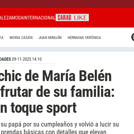
ALEZA
MODA
INTERNACIONAL
CARAS MIAMI
TA
MORIA CASÁN
JUAN MINUJÍN
HERMANA VERÓNICA
CARAS BRASIL
CARAS URUGUAY
DADES
09-11-2025 14:10
 chic de María Belén
rutar de su familia:
un toque sport
 su papá por su cumpleaños y volvió a lucir su
 prendas básicas con detalles que elevan