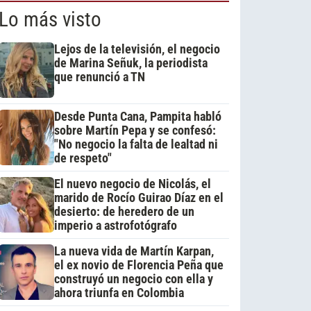
Lo más visto
Lejos de la televisión, el negocio
de Marina Señuk, la periodista
que renunció a TN
Desde Punta Cana, Pampita habló
sobre Martín Pepa y se confesó:
"No negocio la falta de lealtad ni
de respeto"
El nuevo negocio de Nicolás, el
marido de Rocío Guirao Díaz en el
desierto: de heredero de un
imperio a astrofotógrafo
La nueva vida de Martín Karpan,
el ex novio de Florencia Peña que
construyó un negocio con ella y
ahora triunfa en Colombia