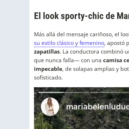
El look sporty-chic de M
Más allá del mensaje cariñoso, el lo
su estilo clásico y femenino
, apostó 
zapatillas
. La conductora combinó 
que nunca falla— con una
camisa ce
impecable
, de solapas amplias y b
sofisticado.