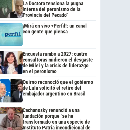
La Doctora tensiona la pugna
interna del peronismo de la
Provincia del Pecado"
¡Mirá en vivo +Perfil!: un canal
con gente que piensa
Encuesta rumbo a 2027: cuatro
consultoras midieron el desgaste
de Milei y la crisis de liderazgo
en el peronismo
Quirno reconoció que el gobierno
de Lula solicitó el retiro del
embajador argentino en Brasil
Cachanosky renunció a una
fundación porque "se ha
transformado en una especie de
Instituto Patria incondicional de