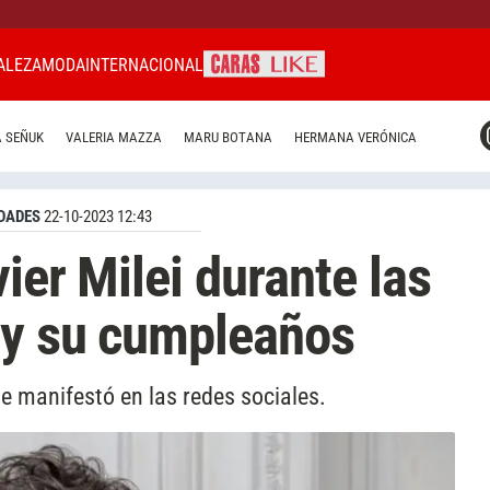
ALEZA
MODA
INTERNACIONAL
CARAS MIAMI
 SEÑUK
VALERIA MAZZA
MARU BOTANA
HERMANA VERÓNICA
CARAS BRASIL
CARAS URUGUAY
DADES
22-10-2023 12:43
ier Milei durante las
 y su cumpleaños
e manifestó en las redes sociales.