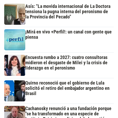
Asís: "La movida internacional de La Doctora
tensiona la pugna interna del peronismo de
la Provincia del Pecado"
¡Mirá en vivo +Perfil!: un canal con gente que
piensa
Encuesta rumbo a 2027: cuatro consultoras
midieron el desgaste de Milei y la crisis de
liderazgo en el peronismo
Quirno reconoció que el gobierno de Lula
solicitó el retiro del embajador argentino en
Brasil
Cachanosky renunció a una fundación porque
"se ha transformado en una especie de