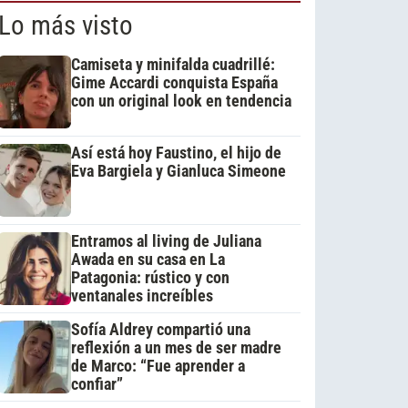
Lo más visto
Camiseta y minifalda cuadrillé:
Gime Accardi conquista España
con un original look en tendencia
Así está hoy Faustino, el hijo de
Eva Bargiela y Gianluca Simeone
Entramos al living de Juliana
Awada en su casa en La
Patagonia: rústico y con
ventanales increíbles
Sofía Aldrey compartió una
reflexión a un mes de ser madre
de Marco: “Fue aprender a
confiar”