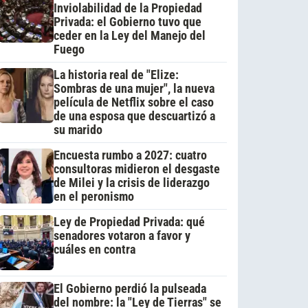
Inviolabilidad de la Propiedad
Privada: el Gobierno tuvo que
ceder en la Ley del Manejo del
Fuego
La historia real de "Elize:
Sombras de una mujer", la nueva
película de Netflix sobre el caso
de una esposa que descuartizó a
su marido
Encuesta rumbo a 2027: cuatro
consultoras midieron el desgaste
de Milei y la crisis de liderazgo
en el peronismo
Ley de Propiedad Privada: qué
senadores votaron a favor y
cuáles en contra
El Gobierno perdió la pulseada
del nombre: la "Ley de Tierras" se