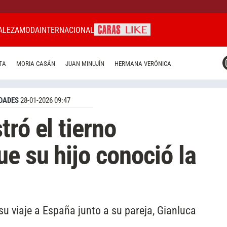
ALEZA
MODA
INTERNACIONAL
CARAS MIAMI
TA
MORIA CASÁN
JUAN MINUJÍN
HERMANA VERÓNICA
CARAS BRASIL
CARAS URUGUAY
DADES
28-01-2026 09:47
ró el tierno
e su hijo conoció la
u viaje a España junto a su pareja, Gianluca