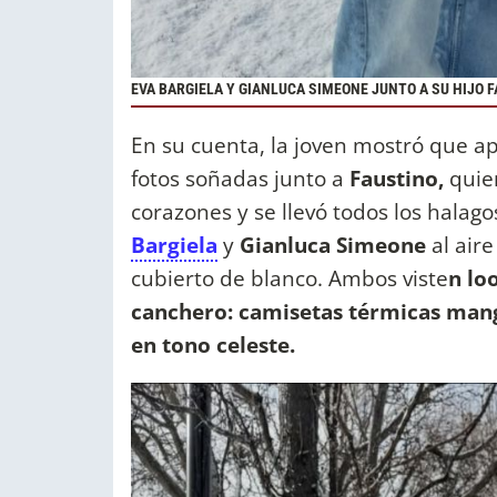
EVA BARGIELA Y GIANLUCA SIMEONE JUNTO A SU HIJO 
En su cuenta, la joven mostró que a
fotos soñadas junto a
Faustino,
quien
corazones y se llevó todos los halag
Bargiela
y
Gianluca Simeone
al air
cubierto de blanco. Ambos viste
n lo
canchero: camisetas térmicas mang
en tono celeste.