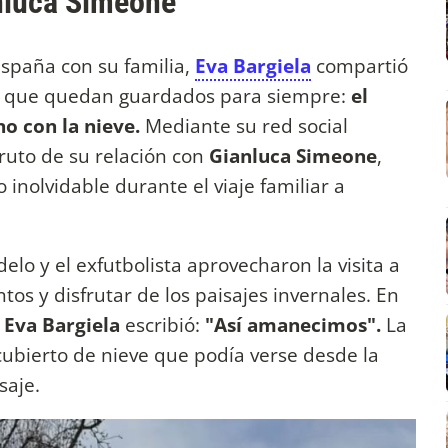
nluca Simeone
España con su familia,
Eva Bargiela
compartió
s que quedan guardados para siempre:
el
no con la nieve.
Mediante su red social
ruto de su relación con
Gianluca Simeone
,
 inolvidable durante el viaje familiar a
lo y el exfutbolista aprovecharon la visita a
tos y disfrutar de los paisajes invernales. En
,
Eva Bargiela
escribió:
"Así amanecimos".
La
ubierto de nieve que podía verse desde la
saje.