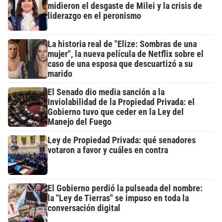
midieron el desgaste de Milei y la crisis de
liderazgo en el peronismo
La historia real de "Elize: Sombras de una
mujer", la nueva película de Netflix sobre el
caso de una esposa que descuartizó a su
marido
El Senado dio media sanción a la
Inviolabilidad de la Propiedad Privada: el
Gobierno tuvo que ceder en la Ley del
Manejo del Fuego
Ley de Propiedad Privada: qué senadores
votaron a favor y cuáles en contra
El Gobierno perdió la pulseada del nombre:
la "Ley de Tierras" se impuso en toda la
conversación digital