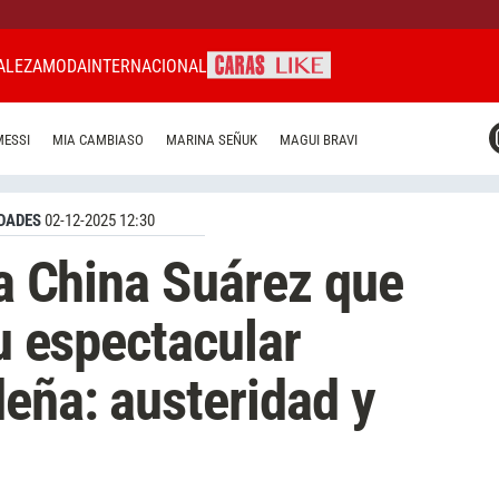
ALEZA
MODA
INTERNACIONAL
CARAS MIAMI
MESSI
MIA CAMBIASO
MARINA SEÑUK
MAGUI BRAVI
CARAS BRASIL
CARAS URUGUAY
DADES
02-12-2025 12:30
la China Suárez que
su espectacular
eña: austeridad y