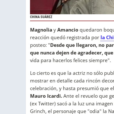
CHINA SUÁREZ
Magnolia
y
Amancio
quedaron boqui
reacción quedó registrada por
la Ch
posteo: "
Desde que llegaron, no para
que nunca dejen de agradecer, que
vida para hacerlos felices siempre".
Lo cierto es que la actriz no sólo p
mostrar en detalle cada rincón decor
celebración, y hasta presumió que 
Mauro Icardi.
Ante el revuelo que g
(ex Twitter) sacó a la luz una imagen
Grinch, el personaje que "odia" la N