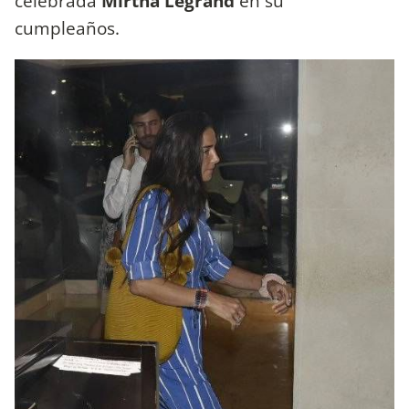
celebrada
Mirtha Legrand
en su
cumpleaños.