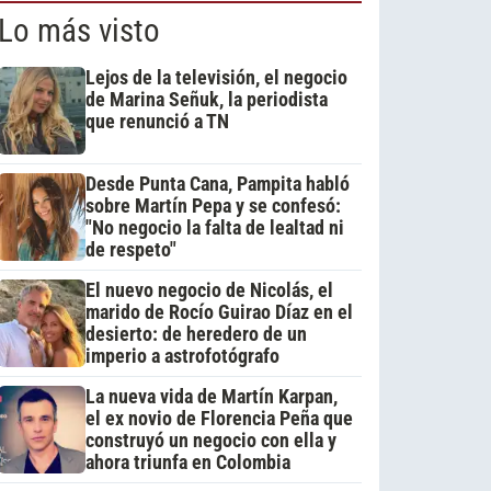
Lo más visto
Lejos de la televisión, el negocio
de Marina Señuk, la periodista
que renunció a TN
Desde Punta Cana, Pampita habló
sobre Martín Pepa y se confesó:
"No negocio la falta de lealtad ni
de respeto"
El nuevo negocio de Nicolás, el
marido de Rocío Guirao Díaz en el
desierto: de heredero de un
imperio a astrofotógrafo
La nueva vida de Martín Karpan,
el ex novio de Florencia Peña que
construyó un negocio con ella y
ahora triunfa en Colombia