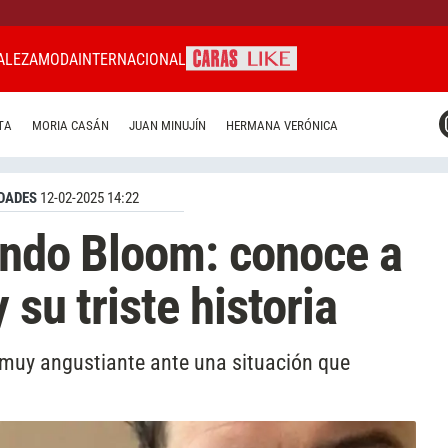
ALEZA
MODA
INTERNACIONAL
CARAS MIAMI
TA
MORIA CASÁN
JUAN MINUJÍN
HERMANA VERÓNICA
CARAS BRASIL
CARAS URUGUAY
DADES
12-02-2025 14:22
ando Bloom: conoce a
 su triste historia
n muy angustiante ante una situación que