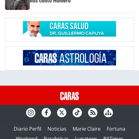
nos contó Homero"
Diario Perfil
Noticias
Marie Claire
Fortuna
Weekend
Parabrisas
Lunateen
BATimes