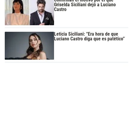
Griselda Siciliani dejó a Luciano
Castro
Leticia Siciliani: “Era hora de que
Luciano Castro diga que es patético”