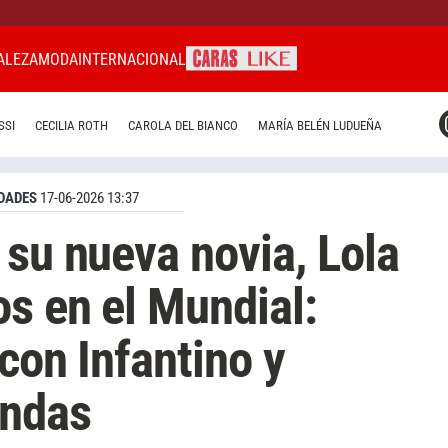
ALEZA
MODA
INTERNACIONAL
CARAS MIAMI
SSI
CECILIA ROTH
CAROLA DEL BIANCO
MARÍA BELÉN LUDUEÑA
CARAS BRASIL
CARAS URUGUAY
DADES
17-06-2026 13:37
 su nueva novia, Lola
s en el Mundial:
 con Infantino y
endas