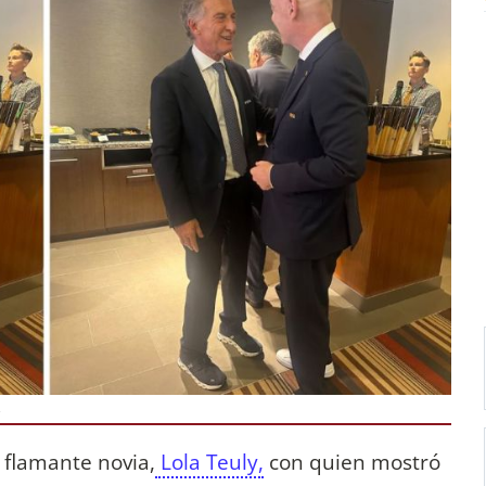
 flamante novia,
Lola Teuly,
con quien mostró