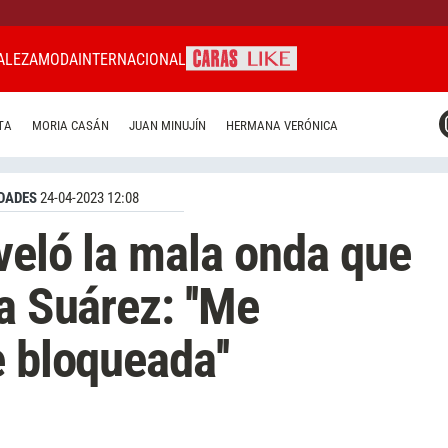
ALEZA
MODA
INTERNACIONAL
CARAS MIAMI
TA
MORIA CASÁN
JUAN MINUJÍN
HERMANA VERÓNICA
CARAS BRASIL
CARAS URUGUAY
DADES
24-04-2023 12:08
veló la mala onda que
a Suárez: ''Me
 bloqueada''