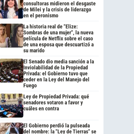
consultoras midieron el desgaste
de Milei y la crisis de liderazgo
en el peronismo
La historia real de "Elize:
Sombras de una mujer", la nueva
película de Netflix sobre el caso
de una esposa que descuartizó a
su marido
El Senado dio media sanción a la
Inviolabilidad de la Propiedad
Privada: el Gobierno tuvo que
ceder en la Ley del Manejo del
Fuego
Ley de Propiedad Privada: qué
senadores votaron a favor y
cuáles en contra
El Gobierno perdió la pulseada
del nombre: la "Ley de Tierras" se