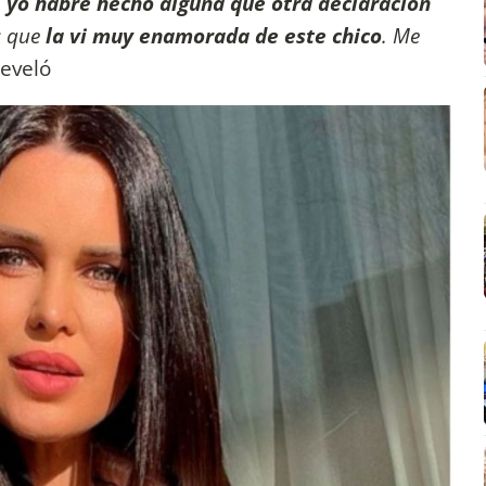
 yo habré hecho alguna que otra declaración
s que
la vi muy enamorada de este chico
. Me
eveló