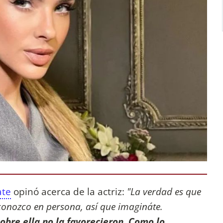
ate
opinó acerca de la actriz:
"La verdad es que
 conozco en persona, así que imagináte.
obre ella no la favorecieron. Como lo