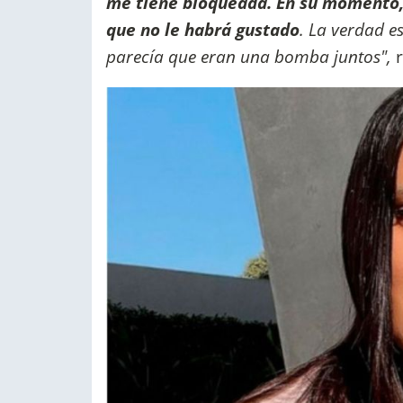
me tiene bloqueada. En su momento,
que no le habrá gustado
. La verdad e
parecía que eran una bomba juntos",
r