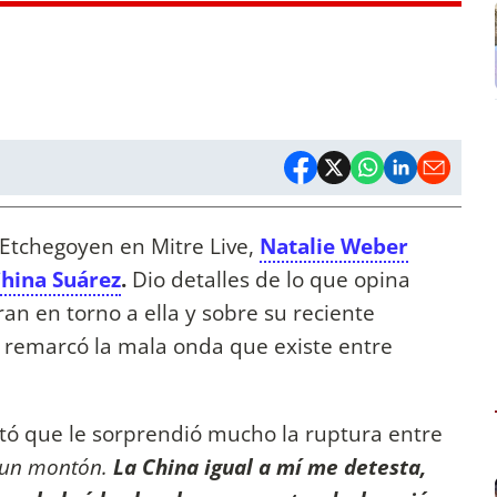
Etchegoyen en Mitre Live,
Natalie Weber
hina Suárez
.
Dio detalles de lo que opina
ran en torno a ella y sobre su reciente
 remarcó la mala onda que existe entre
ntó que le sorprendió mucho la ruptura entre
ó un montón.
La China igual a mí me detesta,