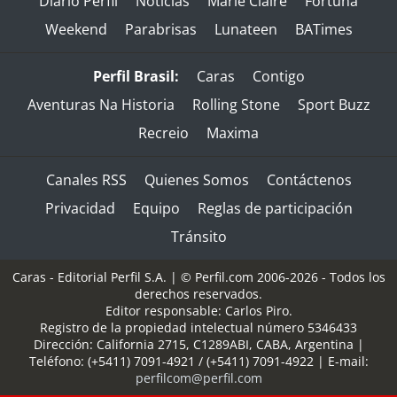
Diario Perfil
Noticias
Marie Claire
Fortuna
Weekend
Parabrisas
Lunateen
BATimes
Perfil Brasil:
Caras
Contigo
Aventuras Na Historia
Rolling Stone
Sport Buzz
Recreio
Maxima
Canales RSS
Quienes Somos
Contáctenos
Privacidad
Equipo
Reglas de participación
Tránsito
Caras - Editorial Perfil S.A.
| © Perfil.com 2006-2026 - Todos los
derechos reservados.
Editor responsable: Carlos Piro.
Registro de la propiedad intelectual número 5346433
Dirección:
California 2715
,
C1289ABI
,
CABA, Argentina
|
Teléfono:
(+5411) 7091-4921
/
(+5411) 7091-4922
| E-mail:
perfilcom@perfil.com