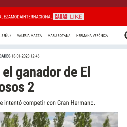
ALEZA
MODA
INTERNACIONAL
CARAS MIAMI
 SEÑUK
VALERIA MAZZA
MARU BOTANA
HERMANA VERÓNICA
CARAS BRASIL
CARAS URUGUAY
DADES
18-01-2023 12:46
s el ganador de El
osos 2
 que intentó competir con Gran Hermano.