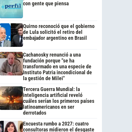
con gente que piensa
Quirno reconoció que el gobierno
de Lula solicitó el retiro del
embajador argentino en Brasil
Cachanosky renunció a una
fundación porque "se ha
transformado en una especie de
Instituto Patria incondicional de
la gestión de Milei"
Tercera Guerra Mundial: la
inteligencia artificial reveló
cuáles serían los primeros países
latinoamericanos en ser
derrotados
Encuesta rumbo a 2027: cuatro
consultoras midieron el desgaste