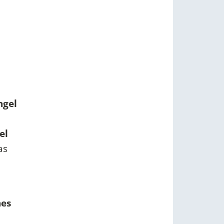
ngel
el
as
nes