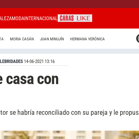
ALEZA
MODA
INTERNACIONAL
CARAS MIAMI
TA
MORIA CASÁN
JUAN MINUJÍN
HERMANA VERÓNICA
CARAS BRASIL
CARAS URUGUAY
LEBRIDADES
14-06-2021 13:16
e casa con
or se habría reconciliado con su pareja y le propu