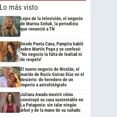
Lo más visto
Lejos de la televisión, el negocio
de Marina Señuk, la periodista
que renunció a TN
Desde Punta Cana, Pampita habló
sobre Martín Pepa y se confesó:
"No negocio la falta de lealtad ni
de respeto"
El nuevo negocio de Nicolás, el
marido de Rocío Guirao Díaz en el
desierto: de heredero de un
imperio a astrofotógrafo
Juliana Awada mostró cómo
construyó su casa sustentable en
La Patagonia: sin talar ningún
árbol y de la mano de su cuñado