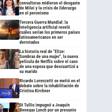
consultoras midieron el desgaste
de Milei y la crisis de liderazgo
en el peronismo
Tercera Guerra Mundial: la
inteligencia artificial reveló
cuáles serían los primeros países
latinoamericanos en ser
derrotados
La historia real de "Elize:
Sombras de una mujer", la nueva
película de Netflix sobre el caso
de una esposa que descuartizó a
su marido
Ricardo Lorenzetti se metió en el
debate sobre la inhabilitación de
Cristina Kirchner
Di Tullio impugnó a Joaquín
Benegas Lynch por un presunto