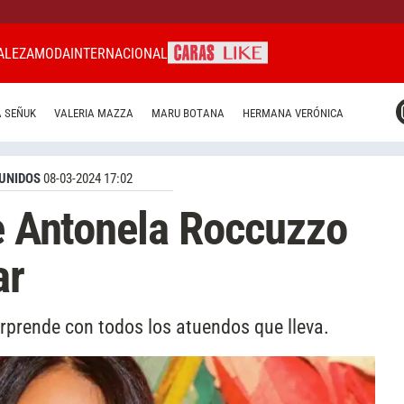
ALEZA
MODA
INTERNACIONAL
CARAS MIAMI
 SEÑUK
VALERIA MAZZA
MARU BOTANA
HERMANA VERÓNICA
CARAS BRASIL
CARAS URUGUAY
UNIDOS
08-03-2024 17:02
de Antonela Roccuzzo
ar
rprende con todos los atuendos que lleva.