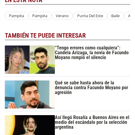
EN ESTA NOTA
Pampita
Pampita
Verano
Punta Del Este
Baile
Ami
TAMBIÉN TE PUEDE INTERESAR
“Tengo errores como cualquiera”:
Candela Arizaga, la novia de Facundo
Moyano rompió el silencio
Qué se sabe hasta ahora de la
denuncia contra Facundo Moyano por
agresión
Así llegó Rosalía a Buenos Aires en el
medio del escándalo por la selección
argentina