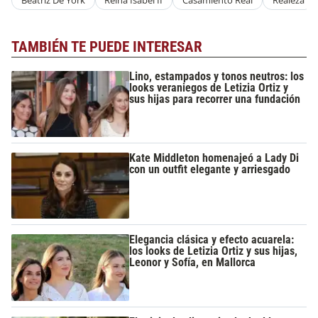
Beatriz De York
Reina Isabel II
Casamiento Real
Realeza
TAMBIÉN TE PUEDE INTERESAR
Lino, estampados y tonos neutros: los
looks veraniegos de Letizia Ortiz y
sus hijas para recorrer una fundación
Kate Middleton homenajeó a Lady Di
con un outfit elegante y arriesgado
Elegancia clásica y efecto acuarela:
los looks de Letizia Ortiz y sus hijas,
Leonor y Sofía, en Mallorca