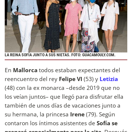
LA REINA SOFÍA JUNTO A SUS NIETAS. FOTO: GUACAMOULY.COM.
En
Mallorca
todos estaban expectantes del
reencuentro del rey
Felipe VI
(53) y
Letizia
(48) con la ex monarca –desde 2019 que no
los veían juntos– que llegó para disfrutar ella
también de unos días de vacaciones junto a
su hermana, la princesa
Irene
(79). Según
contaron los íntimos asistentes de
Sofía se
preparó especialmente para la cita
. Después