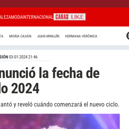
ALEZA
MODA
INTERNACIONAL
CARAS MIAMI
TA
MORIA CASÁN
JUAN MINUJÍN
HERMANA VERÓNICA
CARAS BRASIL
CARAS URUGUAY
SIÓN
03-01-2024 21:46
nunció la fecha de
ndo 2024
antó y reveló cuándo comenzará el nuevo ciclo.