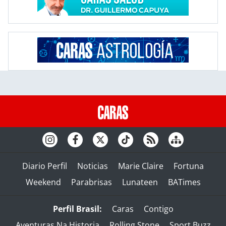
Diario Perfil
Noticias
Marie Claire
Fortuna
Weekend
Parabrisas
Lunateen
BATimes
Perfil Brasil:
Caras
Contigo
Aventuras Na Historia
Rolling Stone
Sport Buzz