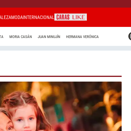
ALEZA
MODA
INTERNACIONAL
CARAS MIAMI
TA
MORIA CASÁN
JUAN MINUJÍN
HERMANA VERÓNICA
CARAS BRASIL
CARAS URUGUAY