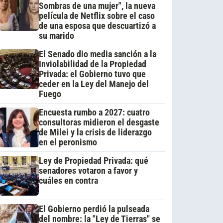
Sombras de una mujer", la nueva
película de Netflix sobre el caso
de una esposa que descuartizó a
su marido
El Senado dio media sanción a la
Inviolabilidad de la Propiedad
Privada: el Gobierno tuvo que
ceder en la Ley del Manejo del
Fuego
Encuesta rumbo a 2027: cuatro
consultoras midieron el desgaste
de Milei y la crisis de liderazgo
en el peronismo
Ley de Propiedad Privada: qué
senadores votaron a favor y
cuáles en contra
El Gobierno perdió la pulseada
del nombre: la "Ley de Tierras" se