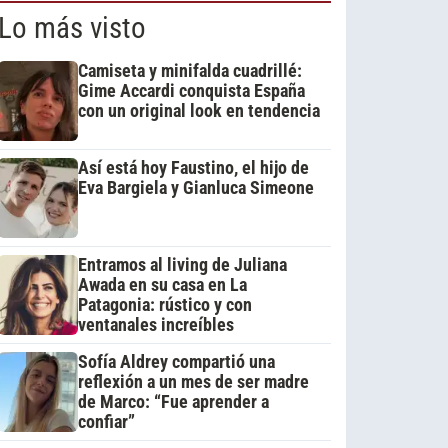
Lo más visto
Camiseta y minifalda cuadrillé:
Gime Accardi conquista España
con un original look en tendencia
Así está hoy Faustino, el hijo de
Eva Bargiela y Gianluca Simeone
Entramos al living de Juliana
Awada en su casa en La
Patagonia: rústico y con
ventanales increíbles
Sofía Aldrey compartió una
reflexión a un mes de ser madre
de Marco: “Fue aprender a
confiar”