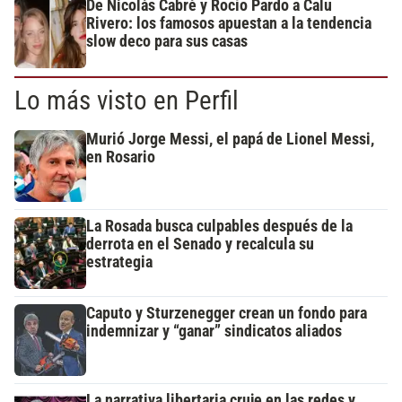
De Nicolás Cabré y Rocío Pardo a Calu
Rivero: los famosos apuestan a la tendencia
slow deco para sus casas
Lo más visto en Perfil
Murió Jorge Messi, el papá de Lionel Messi,
en Rosario
La Rosada busca culpables después de la
derrota en el Senado y recalcula su
estrategia
Caputo y Sturzenegger crean un fondo para
indemnizar y “ganar” sindicatos aliados
La narrativa libertaria cruje en las redes y