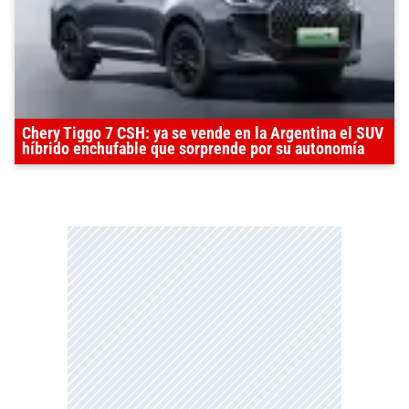
Chery Tiggo 7 CSH: ya se vende en la Argentina el SUV
híbrido enchufable que sorprende por su autonomía