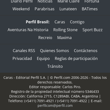
Diario Perfil
Noticias
Marie Claire
Fortuna
Weekend
Parabrisas
Lunateen
BATimes
Perfil Brasil:
Caras
Contigo
Aventuras Na Historia
Rolling Stone
Sport Buzz
Recreio
Maxima
Canales RSS
Quienes Somos
Contáctenos
Privacidad
Equipo
Reglas de participación
Tránsito
Caras - Editorial Perfil S.A.
| © Perfil.com 2006-2026 - Todos los
derechos reservados.
Editor responsable: Carlos Piro.
Registro de la propiedad intelectual número 5346433
Dirección:
California 2715
,
C1289ABI
,
CABA, Argentina
|
Teléfono:
(+5411) 7091-4921
/
(+5411) 7091-4922
| E-mail:
perfilcom@perfil.com