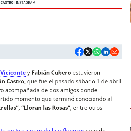
N CASTRO
| INSTAGRAM
Viciconte
y
Fabián Cubero
estuvieron
án Castro,
que fue el pasado sábado 1 de abril
tuvo acompañada de dos amigos donde
vertido momento que terminó conociendo al
rellas”, “Lloran las Rosas”,
entre otros
nta de Instagram de la influencer
cuando