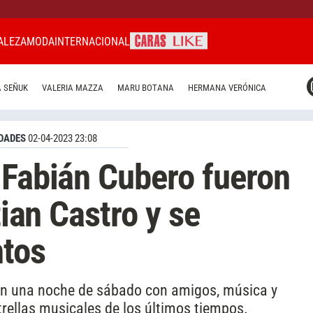
ALEZA
MODA
INTERNACIONAL
CARAS MIAMI
 SEÑUK
VALERIA MAZZA
MARU BOTANA
HERMANA VERÓNICA
CARAS BRASIL
CARAS URUGUAY
DADES
02-04-2023 23:08
 Fabián Cubero fueron
tian Castro y se
ntos
ron una noche de sábado con amigos, música y
rellas musicales de los últimos tiempos.