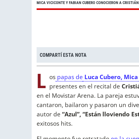
MICA VICICONTE Y FABIAN CUBERO CONOCIERON A CRISTIÁ
COMPARTÍ ESTA NOTA
L
os
papas de
Luca Cubero, Mica 
presentes en el recital de
Cristi
en el Movistar Arena. La pareja es
cantaron, bailaron y pasaron un di
autor de
“Azul”, “Están lloviendo Est
exitosos hits.
El momento fue retratado
en la cue