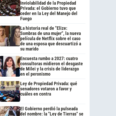
Inviolabilidad de la Propiedad
Privada: el Gobierno tuvo que
ceder en la Ley del Manejo del
Fuego
La historia real de "Elize:
Sombras de una mujer", la nueva
película de Netflix sobre el caso
de una esposa que descuartizó a
su marido
Encuesta rumbo a 2027: cuatro
consultoras midieron el desgaste
de Milei y la crisis de liderazgo
en el peronismo
Ley de Propiedad Privada: qué
senadores votaron a favor y
cuáles en contra
El Gobierno perdió la pulseada
del nombre: la "Ley de Tierras" se