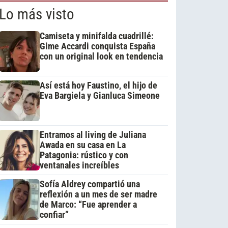
Lo más visto
Camiseta y minifalda cuadrillé:
Gime Accardi conquista España
con un original look en tendencia
Así está hoy Faustino, el hijo de
Eva Bargiela y Gianluca Simeone
Entramos al living de Juliana
Awada en su casa en La
Patagonia: rústico y con
ventanales increíbles
Sofía Aldrey compartió una
reflexión a un mes de ser madre
de Marco: “Fue aprender a
confiar”