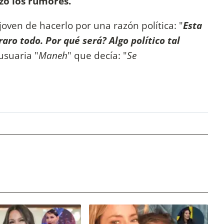
zó los rumores.
joven de hacerlo por una razón política: "
Esta
aro todo. Por qué será? Algo político tal
usuaria "
Maneh
" que decía: "
Se