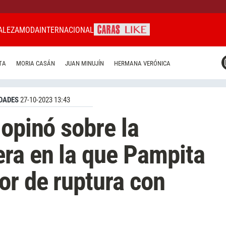
ALEZA
MODA
INTERNACIONAL
CARAS MIAMI
TA
MORIA CASÁN
JUAN MINUJÍN
HERMANA VERÓNICA
CARAS BRASIL
CARAS URUGUAY
DADES
27-10-2023 13:43
 opinó sobre la
ra en la que Pampita
or de ruptura con