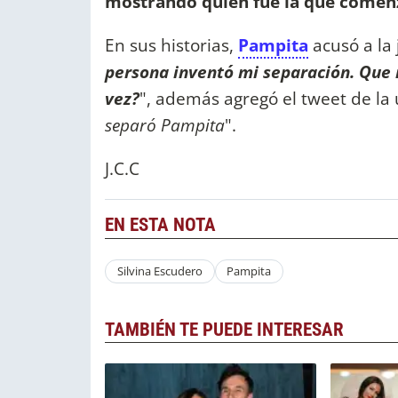
mostrando quién fue la que comen
En sus historias,
Pampita
acusó a la 
persona inventó mi separación. Que r
vez?
", además agregó el tweet de la 
separó Pampita
".
J.C.C
EN ESTA NOTA
Silvina Escudero
Pampita
TAMBIÉN TE PUEDE INTERESAR