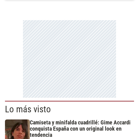
Lo más visto
Camiseta y minifalda cuadrillé: Gime Accardi
conquista España con un original look en
tendencia