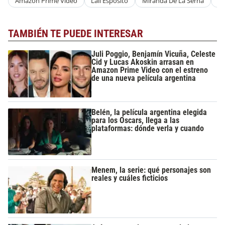
Amazon Prime Video
Lali Espósito
Miranda De La Serna
Z
TAMBIÉN TE PUEDE INTERESAR
Juli Poggio, Benjamín Vicuña, Celeste
Cid y Lucas Akoskin arrasan en
Amazon Prime Video con el estreno
de una nueva película argentina
Belén, la película argentina elegida
para los Oscars, llega a las
plataformas: dónde verla y cuando
Menem, la serie: qué personajes son
reales y cuáles ficticios