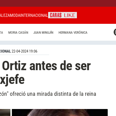
ALEZA
MODA
INTERNACIONAL
CARAS MIAMI
TA
MORIA CASÁN
JUAN MINUJÍN
HERMANA VERÓNICA
CARAS BRASIL
CARAS URUGUAY
CIONAL
22-04-2024 19:06
 Ortiz antes de ser
xjefe
n" ofreció una mirada distinta de la reina