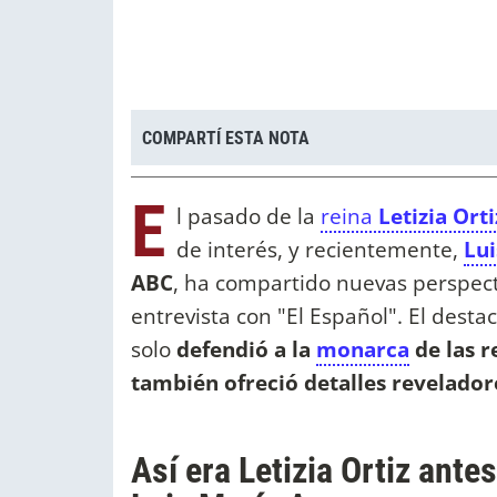
COMPARTÍ ESTA NOTA
E
l pasado de la
reina
Letizia Orti
de interés, y recientemente,
Lu
ABC
, ha compartido nuevas perspecti
entrevista con "El Español". El dest
solo
defendió a la
monarca
de las r
también ofreció detalles revelador
Así era Letizia Ortiz ante