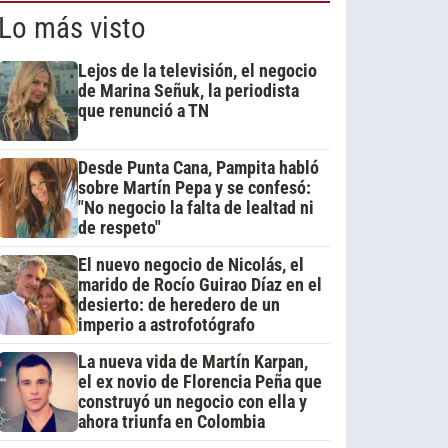
Lo más visto
Lejos de la televisión, el negocio
de Marina Señuk, la periodista
que renunció a TN
Desde Punta Cana, Pampita habló
sobre Martín Pepa y se confesó:
"No negocio la falta de lealtad ni
de respeto"
El nuevo negocio de Nicolás, el
marido de Rocío Guirao Díaz en el
desierto: de heredero de un
imperio a astrofotógrafo
La nueva vida de Martín Karpan,
el ex novio de Florencia Peña que
construyó un negocio con ella y
ahora triunfa en Colombia