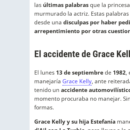
las
últimas palabras
que la princesa
murmurado la actriz. Estas palabras
desde una
disculpas por haber pedi
arrepentimiento por otras cuestion
El accidente de Grace Kel
El lunes
13 de septiembre
de
1982
,
manejaría
Grace Kelly
, ante reitera
tenido un
accidente automovilístic
momento procuraba no manejar. Sin 
formas.
Grace Kelly y su hija Estefanía
manej