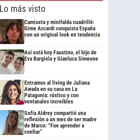
Lo más visto
Camiseta y minifalda cuadrillé:
Gime Accardi conquista España
con un original look en tendencia
Así está hoy Faustino, el hijo de
Eva Bargiela y Gianluca Simeone
Entramos al living de Juliana
Awada en su casa en La
Patagonia: rústico y con
ventanales increíbles
Sofía Aldrey compartió una
reflexión a un mes de ser madre
de Marco: “Fue aprender a
confiar”