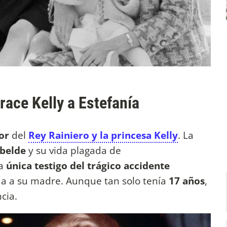
race Kelly a Estefanía
nor
del
Rey Rainiero y la princesa Kelly
. La
belde
y su vida plagada de
la
única testigo del trágico accidente
ida a su madre. Aunque tan solo tenía
17 años
,
ncia.