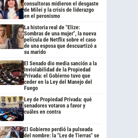
consultoras midieron el desgaste
de Milei y la crisis de liderazgo
en el peronismo
La historia real de "Elize:
Sombras de una mujer", la nueva
película de Netflix sobre el caso
de una esposa que descuartizó a
su marido
El Senado dio media sanción a la
Inviolabilidad de la Propiedad
Privada: el Gobierno tuvo que
ceder en la Ley del Manejo del
Fuego
Ley de Propiedad Privada: qué
senadores votaron a favor y
cuáles en contra
El Gobierno perdió la pulseada
del nombre: la "Ley de Tierras" se