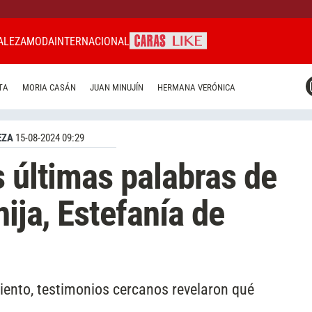
ALEZA
MODA
INTERNACIONAL
CARAS MIAMI
TA
MORIA CASÁN
JUAN MINUJÍN
HERMANA VERÓNICA
CARAS BRASIL
CARAS URUGUAY
EZA
15-08-2024 09:29
s últimas palabras de
hija, Estefanía de
iento, testimonios cercanos revelaron qué