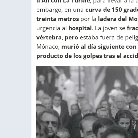
d'Ail con La Turbie
, para llevar a la
embargo, en una
curva de 150 grad
treinta metros
por la
ladera del Mo
urgencia al
hospital
. La joven se
frac
vértebra, pero
estaba fuera de pelig
Mónaco,
murió al día siguiente con
producto de los golpes tras el acci