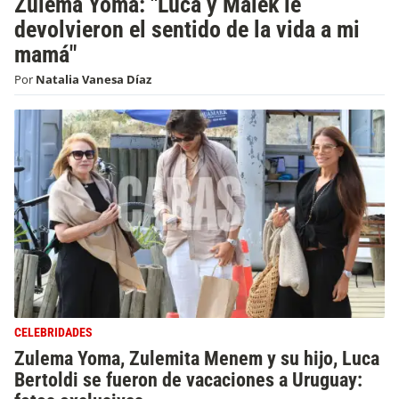
Zulema Yoma: "Luca y Malek le
devolvieron el sentido de la vida a mi
mamá"
Por
Natalia Vanesa Díaz
CELEBRIDADES
Zulema Yoma, Zulemita Menem y su hijo, Luca
Bertoldi se fueron de vacaciones a Uruguay: