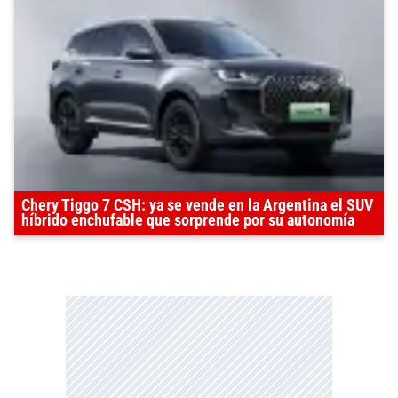
Chery Tiggo 7 CSH: ya se vende en la Argentina el SUV
híbrido enchufable que sorprende por su autonomía