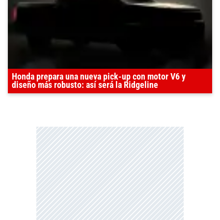
Honda prepara una nueva pick-up con motor V6 y
diseño más robusto: así será la Ridgeline