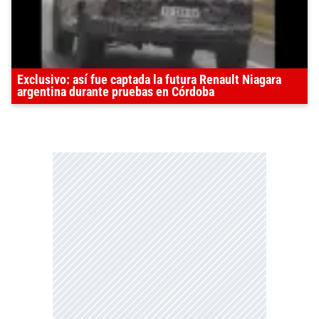
Exclusivo: así fue captada la futura Renault Niagara
argentina durante pruebas en Córdoba