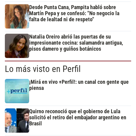
Desde Punta Cana, Pampita habló sobre
Martín Pepa y se confesó: "No negocio la
falta de lealtad ni de respeto"
Natalia Oreiro abrió las puertas de su
impresionante cocina: salamandra antigua,
pisos damero y guiños botánicos
Lo más visto en Perfil
¡Mirá en vivo +Perfil!: un canal con gente que
piensa
Quirno reconoció que el gobierno de Lula
solicitó el retiro del embajador argentino en
Brasil