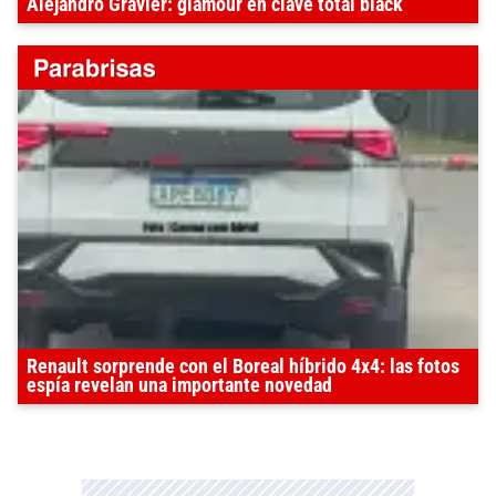
Alejandro Gravier: glamour en clave total black
Renault sorprende con el Boreal híbrido 4x4: las fotos
espía revelan una importante novedad