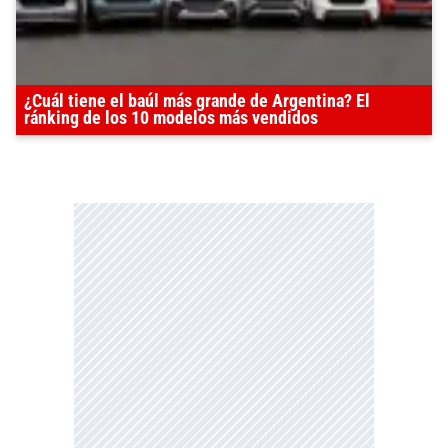
¿Cuál tiene el baúl más grande de Argentina? El
ránking de los 10 modelos más vendidos