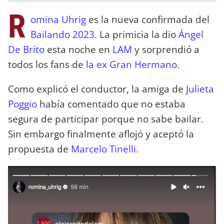
R
omina Uhrig
es la nueva confirmada del
Bailando 2023.
La primicia la dio
Ángel
De Brito
esta noche en
LAM
y sorprendió a
todos los fans de
la ex Gran Hermano.
Como explicó el conductor, la amiga de
Julieta
Poggio
había comentado que no estaba
segura de participar porque no sabe bailar.
Sin embargo finalmente aflojó y aceptó la
propuesta de
Marcelo Tinelli.