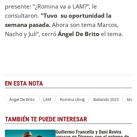
presente: “¿Romina va a LAM?”, le
consultaron.
"Tuvo su oportunidad la
semana pasada.
Ahora son tema Marcos,
Nacho y Juli”, cerró
Ángel De Brito
el tema.
EN ESTA NOTA
Ángel De Brito
LAM
Romina Uhrig
Bailando 2023
Marce
TAMBIÉN TE PUEDE INTERESAR
Guillermo Francella y Dani Rovira
arrasan en Disney+ con el estreno de