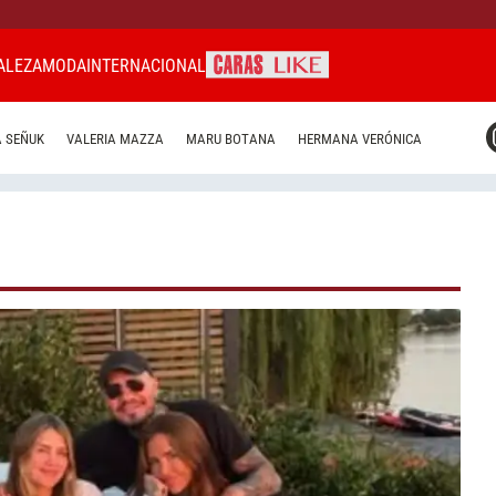
ALEZA
MODA
INTERNACIONAL
CARAS MIAMI
 SEÑUK
VALERIA MAZZA
MARU BOTANA
HERMANA VERÓNICA
CARAS BRASIL
CARAS URUGUAY