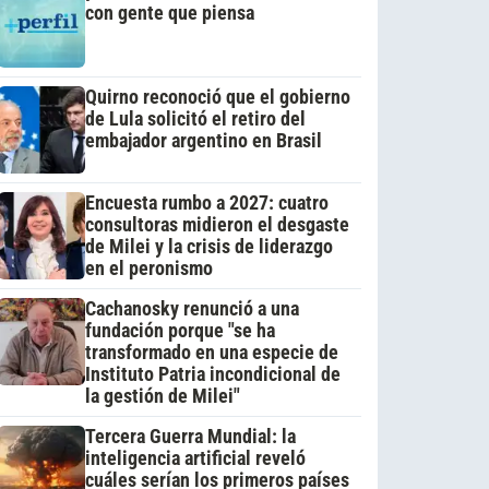
con gente que piensa
Quirno reconoció que el gobierno
de Lula solicitó el retiro del
embajador argentino en Brasil
Encuesta rumbo a 2027: cuatro
consultoras midieron el desgaste
de Milei y la crisis de liderazgo
en el peronismo
Cachanosky renunció a una
fundación porque "se ha
transformado en una especie de
Instituto Patria incondicional de
la gestión de Milei"
Tercera Guerra Mundial: la
inteligencia artificial reveló
cuáles serían los primeros países