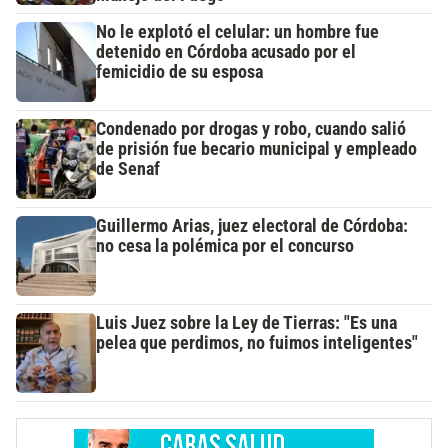
No le explotó el celular: un hombre fue
detenido en Córdoba acusado por el
femicidio de su esposa
Condenado por drogas y robo, cuando salió
de prisión fue becario municipal y empleado
de Senaf
Guillermo Arias, juez electoral de Córdoba:
no cesa la polémica por el concurso
Luis Juez sobre la Ley de Tierras: "Es una
pelea que perdimos, no fuimos inteligentes"