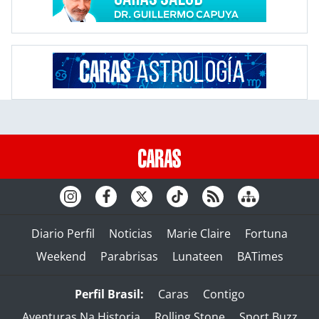
Diario Perfil
Noticias
Marie Claire
Fortuna
Weekend
Parabrisas
Lunateen
BATimes
Perfil Brasil:
Caras
Contigo
Aventuras Na Historia
Rolling Stone
Sport Buzz